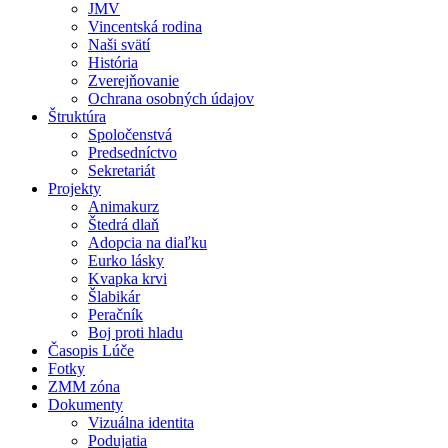
JMV
Vincentská rodina
Naši svätí
História
Zverejňovanie
Ochrana osobných údajov
Štruktúra
Spoločenstvá
Predsedníctvo
Sekretariát
Projekty
Animakurz
Štedrá dlaň
Adopcia na diaľku
Eurko lásky
Kvapka krvi
Šlabikár
Peračník
Boj proti hladu
Časopis Lúče
Fotky
ZMM zóna
Dokumenty
Vizuálna identita
Podujatia