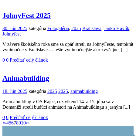
JohnyFest 2025
30. Jún 2025
kategória
Fotogaléria
,
2025
Bratislava
,
Janko Havlík
,
Johnyfest
V závere školského roka sme sa opäť stretli na JohnyFeste, tentokrát
výnimočne v Bratislave – a ešte výnimočnejšie ako zvyčajne. [...]
0
0
Prečítať celý článok
Animabuilding
18. Jún 2025
kategória
2025
2025
,
animabuilding
Animabuilding v OS Rajec, cez víkend 14. a 15. júna sa v
Domaniži stretli budúci animátori na Animabuildingu s jasným [...]
0
0
Prečítať celý článok
«
‹
4
5
6
7
8
9
10
›
»