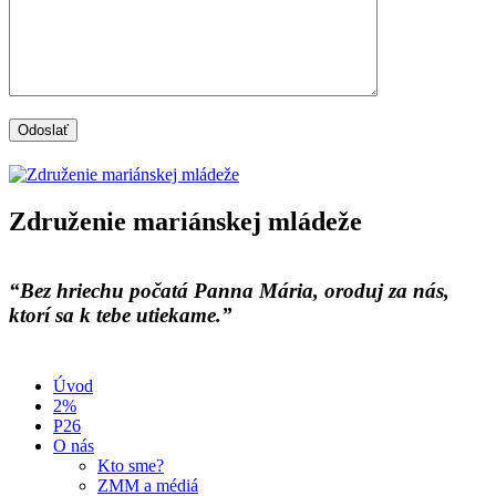
Združenie mariánskej mládeže
“Bez hriechu počatá Panna Mária, oroduj za nás,
ktorí sa k tebe utiekame.”
Úvod
2%
P26
O nás
Kto sme?
ZMM a médiá