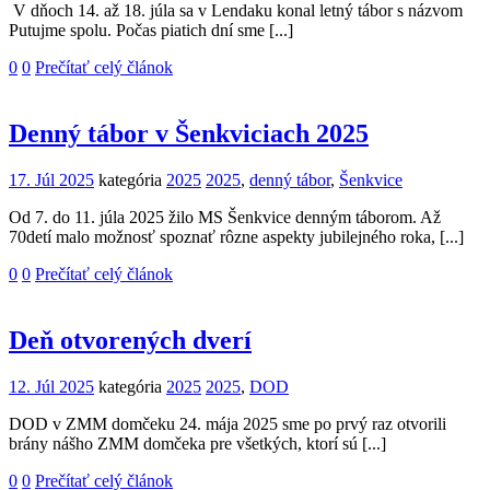
V dňoch 14. až 18. júla sa v Lendaku konal letný tábor s názvom
Putujme spolu. Počas piatich dní sme [...]
0
0
Prečítať celý článok
Denný tábor v Šenkviciach 2025
17. Júl 2025
kategória
2025
2025
,
denný tábor
,
Šenkvice
Od 7. do 11. júla 2025 žilo MS Šenkvice denným táborom. Až
70detí malo možnosť spoznať rôzne aspekty jubilejného roka, [...]
0
0
Prečítať celý článok
Deň otvorených dverí
12. Júl 2025
kategória
2025
2025
,
DOD
DOD v ZMM domčeku 24. mája 2025 sme po prvý raz otvorili
brány nášho ZMM domčeka pre všetkých, ktorí sú [...]
0
0
Prečítať celý článok