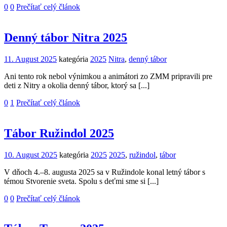
0
0
Prečítať celý článok
Denný tábor Nitra 2025
11. August 2025
kategória
2025
Nitra
,
denný tábor
Ani tento rok nebol výnimkou a animátori zo ZMM pripravili pre
deti z Nitry a okolia denný tábor, ktorý sa [...]
0
1
Prečítať celý článok
Tábor Ružindol 2025
10. August 2025
kategória
2025
2025
,
ružindol
,
tábor
V dňoch 4.–8. augusta 2025 sa v Ružindole konal letný tábor s
témou Stvorenie sveta. Spolu s deťmi sme si [...]
0
0
Prečítať celý článok