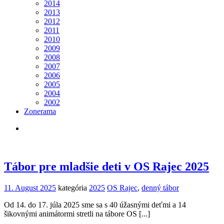
2014
2013
2012
2011
2010
2009
2008
2007
2006
2005
2004
2002
Zonerama
Tábor pre mladšie deti v OS Rajec 2025
11. August 2025
kategória
2025
OS Rajec
,
denný tábor
Od 14. do 17. júla 2025 sme sa s 40 úžasnými deťmi a 14
šikovnými animátormi stretli na tábore OS [...]