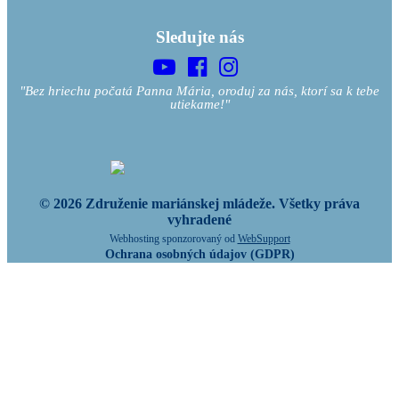
Sledujte nás
"Bez hriechu počatá Panna Mária, oroduj za nás, ktorí sa k tebe
utiekame!"
© 2026 Združenie mariánskej mládeže. Všetky práva
vyhradené
Webhosting sponzorovaný od
WebSupport
Ochrana osobných údajov (GDPR)