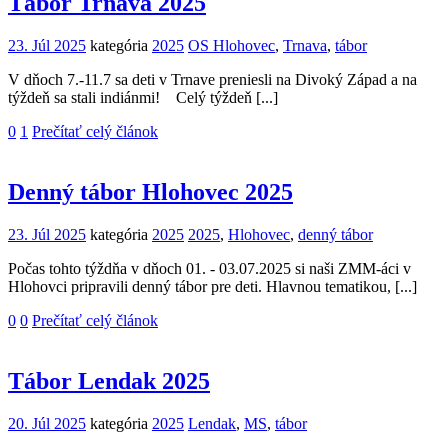
Tábor Trnava 2025
23. Júl 2025
kategória
2025
OS Hlohovec
,
Trnava
,
tábor
V dňoch 7.-11.7 sa deti v Trnave preniesli na Divoký Západ a na
týždeň sa stali indiánmi! Celý týždeň [...]
0
1
Prečítať celý článok
Denný tábor Hlohovec 2025
23. Júl 2025
kategória
2025
2025
,
Hlohovec
,
denný tábor
Počas tohto týždňa v dňoch 01. - 03.07.2025 si naši ZMM-áci v
Hlohovci pripravili denný tábor pre deti. Hlavnou tematikou, [...]
0
0
Prečítať celý článok
Tábor Lendak 2025
20. Júl 2025
kategória
2025
Lendak
,
MS
,
tábor