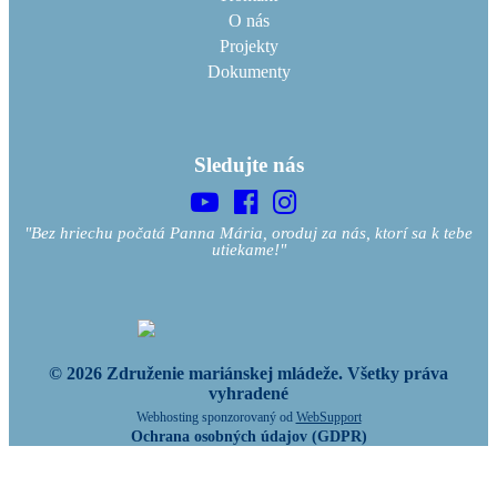
O nás
Projekty
Dokumenty
Sledujte nás
"Bez hriechu počatá Panna Mária, oroduj za nás, ktorí sa k tebe
utiekame!"
© 2026 Združenie mariánskej mládeže. Všetky práva
vyhradené
Webhosting sponzorovaný od
WebSupport
Ochrana osobných údajov (GDPR)