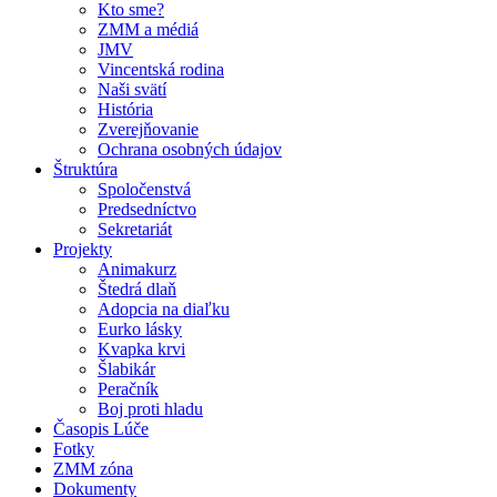
Kto sme?
ZMM a médiá
JMV
Vincentská rodina
Naši svätí
História
Zverejňovanie
Ochrana osobných údajov
Štruktúra
Spoločenstvá
Predsedníctvo
Sekretariát
Projekty
Animakurz
Štedrá dlaň
Adopcia na diaľku
Eurko lásky
Kvapka krvi
Šlabikár
Peračník
Boj proti hladu
Časopis Lúče
Fotky
ZMM zóna
Dokumenty