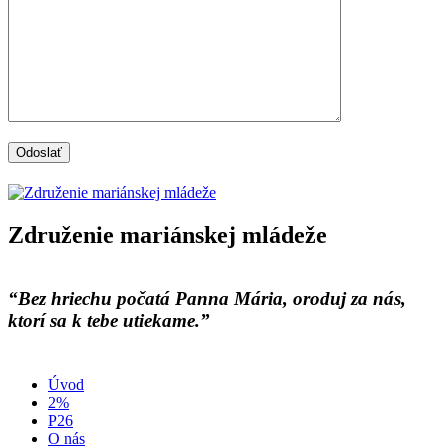
Združenie mariánskej mládeže
“Bez hriechu počatá Panna Mária, oroduj za nás,
ktorí sa k tebe utiekame.”
Úvod
2%
P26
O nás