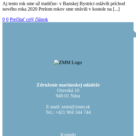
Aj tento rok sme už tradične- v Banskej Bystrici oslávili príchod
nového roka 2020 Prelom rokov sme strávili v kostole na [...]
0
0
Prečítať celý článok
Združenie mariánskej mládeže
Oravská 10
949 01 Nitra
E-mail: zmm@zmm.sk
Tel.: +421 904 344 744
Kontakt