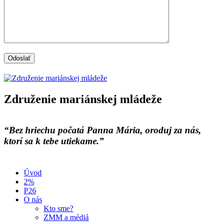
Združenie mariánskej mládeže
“Bez hriechu počatá Panna Mária, oroduj za nás,
ktorí sa k tebe utiekame.”
Úvod
2%
P26
O nás
Kto sme?
ZMM a médiá