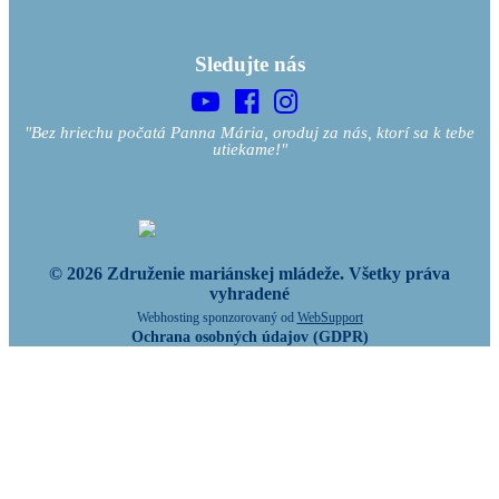
Sledujte nás
"Bez hriechu počatá Panna Mária, oroduj za nás, ktorí sa k tebe
utiekame!"
© 2026 Združenie mariánskej mládeže. Všetky práva
vyhradené
Webhosting sponzorovaný od
WebSupport
Ochrana osobných údajov (GDPR)