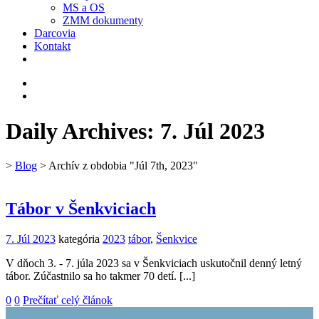
MS a OS
ZMM dokumenty
Darcovia
Kontakt
Daily Archives:
7. Júl 2023
>
Blog
> Archív z obdobia "Júl 7th, 2023"
Tábor v Šenkviciach
7. Júl 2023
kategória
2023
tábor
,
Šenkvice
V dňoch 3. - 7. júla 2023 sa v Šenkviciach uskutočnil denný letný
tábor. Zúčastnilo sa ho takmer 70 detí. [...]
0
0
Prečítať celý článok