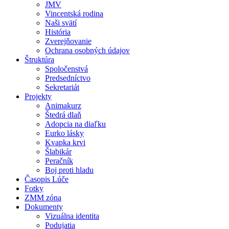
JMV
Vincentská rodina
Naši svätí
História
Zverejňovanie
Ochrana osobných údajov
Štruktúra
Spoločenstvá
Predsedníctvo
Sekretariát
Projekty
Animakurz
Štedrá dlaň
Adopcia na diaľku
Eurko lásky
Kvapka krvi
Šlabikár
Peračník
Boj proti hladu
Časopis Lúče
Fotky
ZMM zóna
Dokumenty
Vizuálna identita
Podujatia