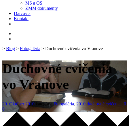
MS a OS
ZMM dokumenty
Darcovia
Kontakt
>
Blog
>
Fotogaléria
> Duchovné cvičenia vo Vranove
Duchovné cvičenia
vo Vranove
20. Október 2010
kategória
Fotogaléria
,
2010
duchovné cvičenia
|
0
0