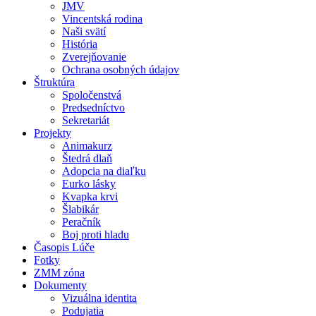
JMV
Vincentská rodina
Naši svätí
História
Zverejňovanie
Ochrana osobných údajov
Štruktúra
Spoločenstvá
Predsedníctvo
Sekretariát
Projekty
Animakurz
Štedrá dlaň
Adopcia na diaľku
Eurko lásky
Kvapka krvi
Šlabikár
Peračník
Boj proti hladu
Časopis Lúče
Fotky
ZMM zóna
Dokumenty
Vizuálna identita
Podujatia