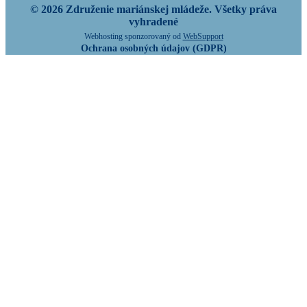
© 2026 Združenie mariánskej mládeže. Všetky práva
vyhradené
Webhosting sponzorovaný od
WebSupport
Ochrana osobných údajov (GDPR)