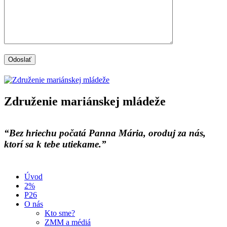
Združenie mariánskej mládeže
“Bez hriechu počatá Panna Mária, oroduj za nás,
ktorí sa k tebe utiekame.”
Úvod
2%
P26
O nás
Kto sme?
ZMM a médiá