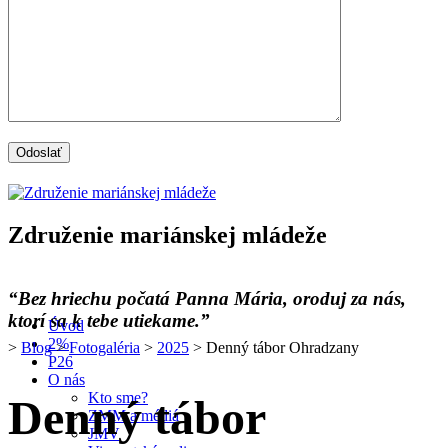
Združenie mariánskej mládeže
“Bez hriechu počatá Panna Mária, oroduj za nás,
ktorí sa k tebe utiekame.”
Úvod
2%
>
Blog
>
Fotogaléria
>
2025
> Denný tábor Ohradzany
P26
O nás
Kto sme?
Denný tábor
ZMM a médiá
JMV