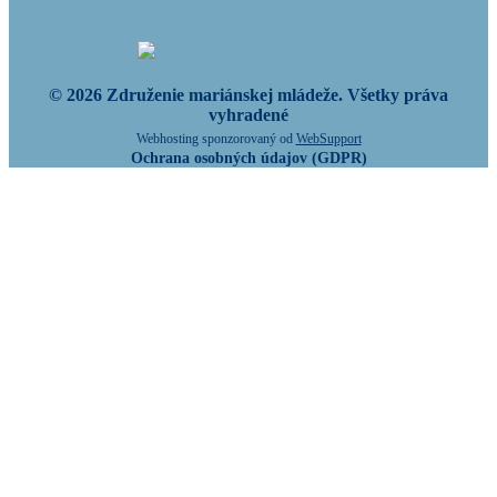
© 2026 Združenie mariánskej mládeže. Všetky práva
vyhradené
Webhosting sponzorovaný od
WebSupport
Ochrana osobných údajov (GDPR)