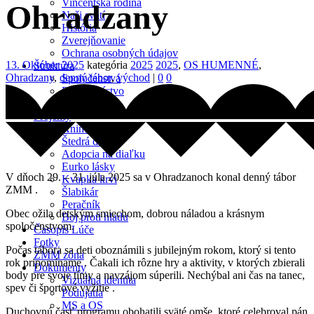
Vincentská rodina
Ohradzany
Naši svätí
História
Zverejňovanie
Ochrana osobných údajov
13. Október 2025
kategória
2025
2025
,
OS HUMENNÉ
,
Štruktúra
Ohradzany
,
denný tábor
,
východ
|
0
0
Spoločenstvá
Predsedníctvo
Sekretariát
Projekty
Animakurz
Štedrá dlaň
Adopcia na diaľku
Eurko lásky
V dňoch 29. – 31. júla 2025 sa v Ohradzanoch konal denný tábor
Kvapka krvi
ZMM
.
Šlabikár
Peračník
Obec ožila detským smiechom, dobrou náladou a krásnym
Boj proti hladu
spoločenstvom.
Časopis Lúče
Fotky
Počas tábora sa deti oboznámili s jubilejným rokom, ktorý si tento
ZMM zóna
rok pripomíname
. Čakali ich rôzne hry a aktivity, v ktorých zbierali
Dokumenty
body pre svoje tímy a navzájom súperili. Nechýbal ani čas na tanec,
Vizuálna identita
spev či športové vyžitie
.
Podujatia
MS a OS
Duchovnú časť programu obohatili sväté omše, ktoré celebroval pán