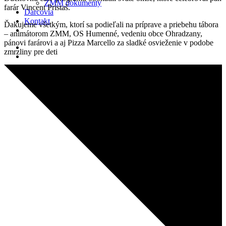
ZMM dokumenty
farár Vincent Pristaš.
Darcovia
Kontakt
Ďakujeme všetkým, ktorí sa podieľali na príprave a priebehu tábora
– animátorom ZMM, OS Humenné, vedeniu obce Ohradzany,
pánovi farárovi a aj Pizza Marcello za sladké osvieženie v podobe
zmrzliny pre deti