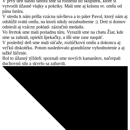
V prvý deň nášho tábora sme sa rozdelili do skupinek, ktoré si
vytvorili úžasné vlajky a pokriky. Mali sme aj krásnu sv. omšu od
pána farára.
V stredu k nám prišla vzácna návšteva a to páter Pavol, ktorý nám aj
odslúžil svätú omšu, na ktorú nikdy nezabudneme :). Deti si domov
odniesli aj vzácny poklad- zázračnú medailu.
Vo štvrtok sme mali poriadnu túru. Vyrazili sme na chatu Žiar, kde
sme sa zahrali, opiekli špekačky, a išli sme zase naspäť.
V posledný deň sme mali súťaže, rozlúčkovú omšu a dokonca aj
veľkú diskotéku. Potom nasledovalo grandiózne vyhodnotenie a aj
tažké lúčenie.
Bol to úžasný týždeň: spoznali sme nových kamarátov, načerpali
duchovnú silu a skvelo sa zabavili.