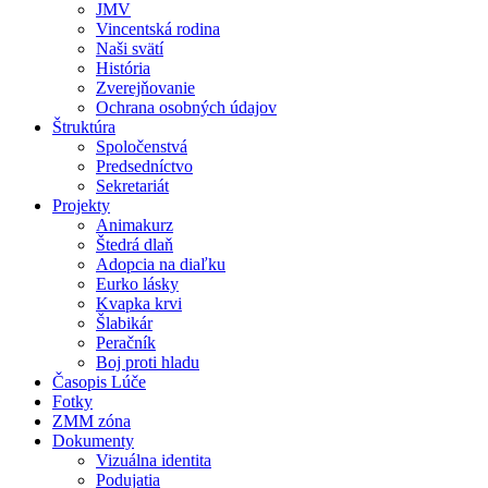
JMV
Vincentská rodina
Naši svätí
História
Zverejňovanie
Ochrana osobných údajov
Štruktúra
Spoločenstvá
Predsedníctvo
Sekretariát
Projekty
Animakurz
Štedrá dlaň
Adopcia na diaľku
Eurko lásky
Kvapka krvi
Šlabikár
Peračník
Boj proti hladu
Časopis Lúče
Fotky
ZMM zóna
Dokumenty
Vizuálna identita
Podujatia