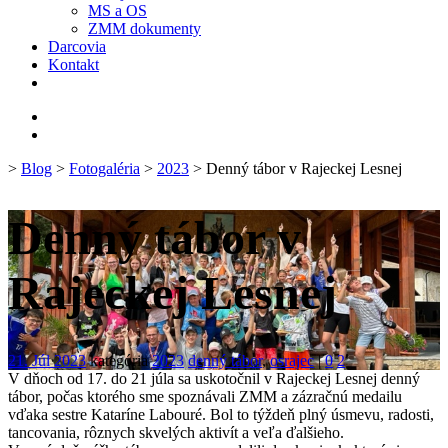
MS a OS
ZMM dokumenty
Darcovia
Kontakt
>
Blog
>
Fotogaléria
>
2023
> Denný tábor v Rajeckej Lesnej
Denný tábor v
Rajeckej Lesnej
21. Júl 2023
kategória
2023
denný tábor
,
osrajec
|
0
2
V dňoch od 17. do 21 júla sa uskotočnil v Rajeckej Lesnej denný
tábor, počas ktorého sme spoznávali ZMM a zázračnú medailu
vďaka sestre Kataríne Labouré. Bol to týždeň plný úsmevu, radosti,
tancovania, rôznych skvelých aktivít a veľa ďalšieho.