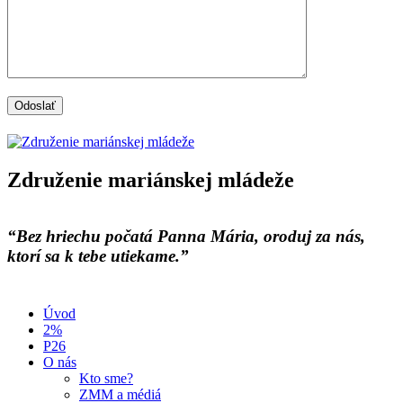
Združenie mariánskej mládeže
“Bez hriechu počatá Panna Mária, oroduj za nás,
ktorí sa k tebe utiekame.”
Úvod
2%
P26
O nás
Kto sme?
ZMM a médiá