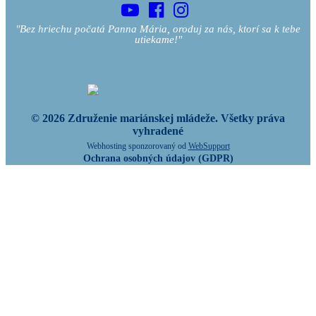
"Bez hriechu počatá Panna Mária, oroduj za nás, ktorí sa k tebe
utiekame!"
© 2026 Združenie mariánskej mládeže. Všetky práva
vyhradené
Webhosting sponzorovaný od
WebSupport
Ochrana osobných údajov (GDPR)