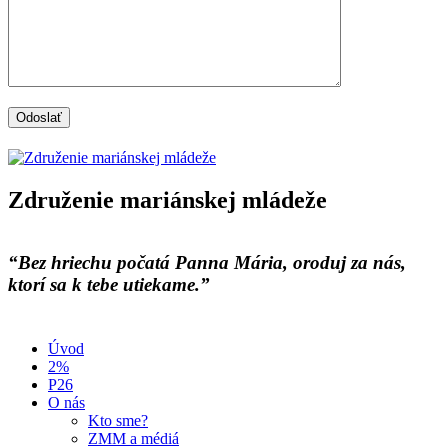
Združenie mariánskej mládeže
“Bez hriechu počatá Panna Mária, oroduj za nás,
ktorí sa k tebe utiekame.”
Úvod
2%
P26
O nás
Kto sme?
ZMM a médiá