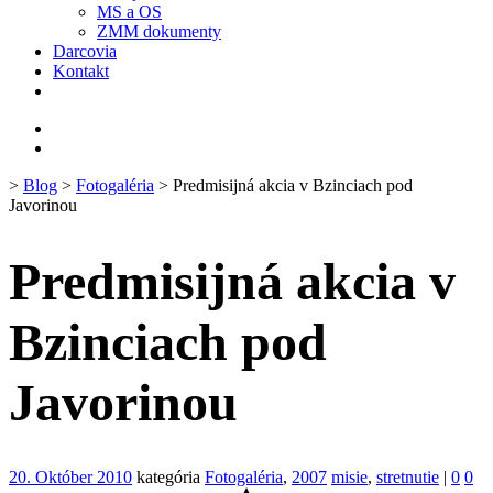
MS a OS
ZMM dokumenty
Darcovia
Kontakt
>
Blog
>
Fotogaléria
> Predmisijná akcia v Bzinciach pod
Javorinou
Predmisijná akcia v
Bzinciach pod
Javorinou
20. Október 2010
kategória
Fotogaléria
,
2007
misie
,
stretnutie
|
0
0