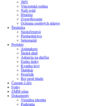
JMV
Vincentská rodina
Naši svätí
História
Zverejňovanie
Ochrana osobných údajov
Štruktúra
Spoločenstvá
Predsedníctvo
Sekretariát
Projekty
Animakurz
Štedrá dlaň
Adopcia na diaľku
Eurko lásky
Kvapka krvi
Šlabikár
Peračník
Boj proti hladu
Časopis Lúče
Fotky
ZMM zóna
Dokumenty
Vizuálna identita
Podujatia