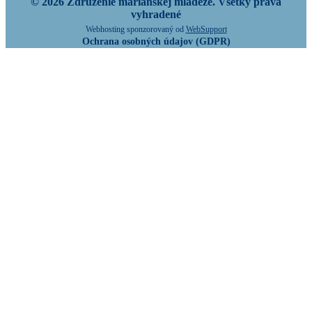
© 2026 Združenie mariánskej mládeže. Všetky práva
vyhradené
Webhosting sponzorovaný od
WebSupport
Ochrana osobných údajov (GDPR)