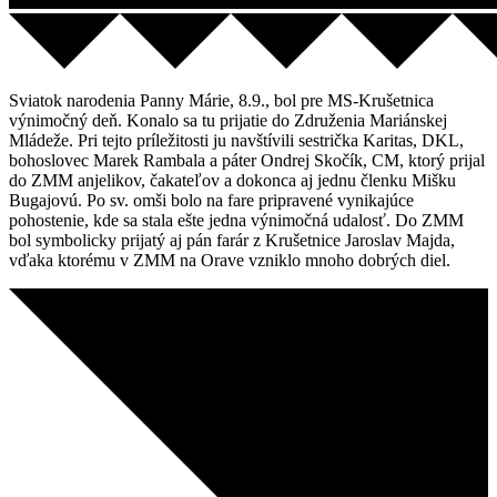
Sviatok narodenia Panny Márie, 8.9., bol pre MS-Krušetnica
výnimočný deň. Konalo sa tu prijatie do Združenia Mariánskej
Mládeže. Pri tejto príležitosti ju navštívili sestrička Karitas, DKL,
bohoslovec Marek Rambala a páter Ondrej Skočík, CM, ktorý prijal
do ZMM anjelikov, čakateľov a dokonca aj jednu členku Mišku
Bugajovú. Po sv. omši bolo na fare pripravené vynikajúce
pohostenie, kde sa stala ešte jedna výnimočná udalosť. Do ZMM
bol symbolicky prijatý aj pán farár z Krušetnice Jaroslav Majda,
vďaka ktorému v ZMM na Orave vzniklo mnoho dobrých diel.