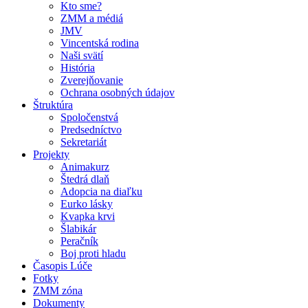
Kto sme?
ZMM a médiá
JMV
Vincentská rodina
Naši svätí
História
Zverejňovanie
Ochrana osobných údajov
Štruktúra
Spoločenstvá
Predsedníctvo
Sekretariát
Projekty
Animakurz
Štedrá dlaň
Adopcia na diaľku
Eurko lásky
Kvapka krvi
Šlabikár
Peračník
Boj proti hladu
Časopis Lúče
Fotky
ZMM zóna
Dokumenty