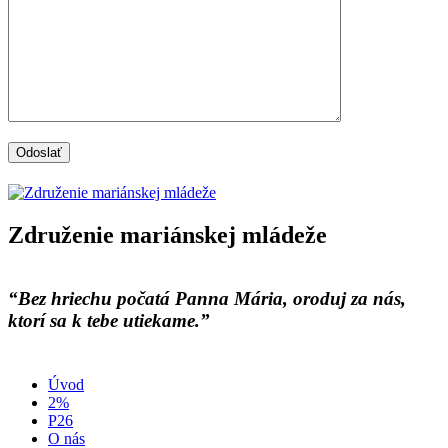
Združenie mariánskej mládeže
“Bez hriechu počatá Panna Mária, oroduj za nás,
ktorí sa k tebe utiekame.”
Úvod
2%
P26
O nás