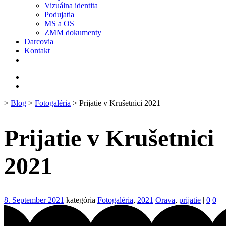
Vizuálna identita
Podujatia
MS a OS
ZMM dokumenty
Darcovia
Kontakt
>
Blog
>
Fotogaléria
> Prijatie v Krušetnici 2021
Prijatie v Krušetnici
2021
8. September 2021
kategória
Fotogaléria
,
2021
Orava
,
prijatie
|
0
0