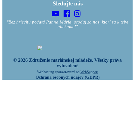
Sledujte nás
"Bez hriechu počatá Panna Mária, oroduj za nás, ktorí sa k tebe
utiekame!"
© 2026 Združenie mariánskej mládeže. Všetky práva
vyhradené
Webhosting sponzorovaný od
WebSupport
Ochrana osobných údajov (GDPR)