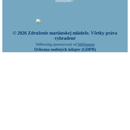
utiekame!"
© 2026 Združenie mariánskej mládeže. Všetky práva
vyhradené
Webhosting sponzorovaný od
WebSupport
Ochrana osobných údajov (GDPR)