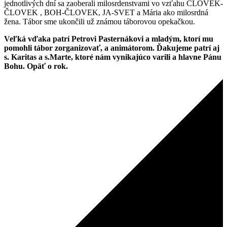
jednotlivých dní sa zaoberali milosrdenstvami vo vzťahu ČLOVEK-
ČLOVEK , BOH-ČLOVEK, JA-SVET a Mária ako milosrdná
žena. Tábor sme ukončili už známou táborovou opekačkou.
Veľká vďaka patrí Petrovi Pasternákovi a mladým, ktorí mu
pomohli tábor zorganizovať, a animátorom. Ďakujeme patrí aj
s. Karitas a s.Marte, ktoré nám vynikajúco varili a hlavne Pánu
Bohu. Opäť o rok.