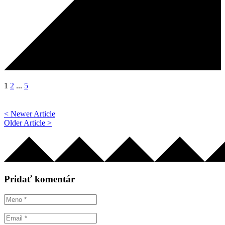
1
2
...
5
< Newer Article
Older Article >
Pridať komentár