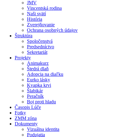
JMV
Vincentská rodina
Naši svätí
História
Zverejňovanie
Ochrana osobných údajov
Štruktúra
Spoločenstvá
Predsedníctvo
Sekretariát
Projekty
Animakurz
Štedrá dlaň
Adopcia na diaľku
Eurko lásky
Kvapka krvi
Šlabikár
Peračník
Boj proti hladu
Časopis Lúče
Fotky
ZMM zóna
Dokumenty
Vizuálna identita
Podujatia