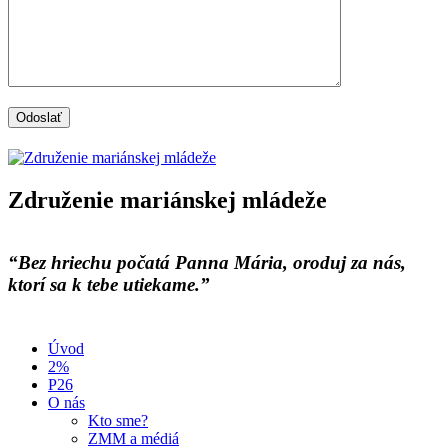
Združenie mariánskej mládeže
“Bez hriechu počatá Panna Mária, oroduj za nás,
ktorí sa k tebe utiekame.”
Úvod
2%
P26
O nás
Kto sme?
ZMM a médiá