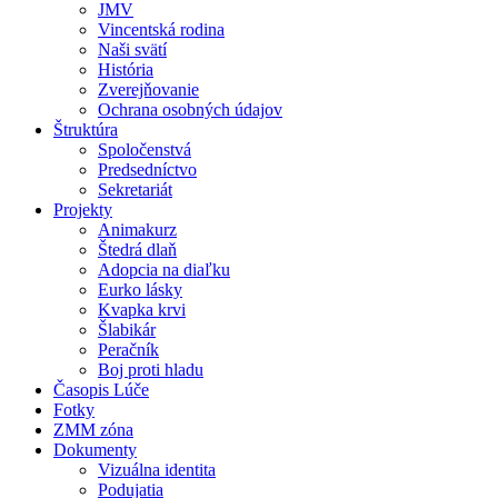
JMV
Vincentská rodina
Naši svätí
História
Zverejňovanie
Ochrana osobných údajov
Štruktúra
Spoločenstvá
Predsedníctvo
Sekretariát
Projekty
Animakurz
Štedrá dlaň
Adopcia na diaľku
Eurko lásky
Kvapka krvi
Šlabikár
Peračník
Boj proti hladu
Časopis Lúče
Fotky
ZMM zóna
Dokumenty
Vizuálna identita
Podujatia