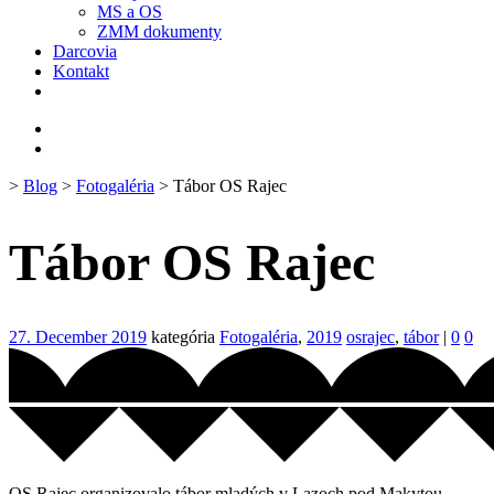
MS a OS
ZMM dokumenty
Darcovia
Kontakt
>
Blog
>
Fotogaléria
> Tábor OS Rajec
Tábor OS Rajec
27. December 2019
kategória
Fotogaléria
,
2019
osrajec
,
tábor
|
0
0
OS Rajec organizovalo tábor mladých v Lazoch pod Makytou.