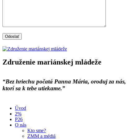
Združenie mariánskej mládeže
“Bez hriechu počatá Panna Mária, oroduj za nás,
ktorí sa k tebe utiekame.”
Úvod
2%
P26
O nás
Kto sme?
ZMM a médiá