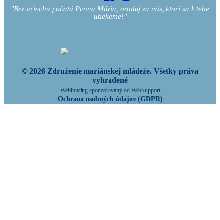
"Bez hriechu počatá Panna Mária, oroduj za nás, ktorí sa k tebe
utiekame!"
© 2026 Združenie mariánskej mládeže. Všetky práva
vyhradené
Webhosting sponzorovaný od
WebSupport
Ochrana osobných údajov (GDPR)