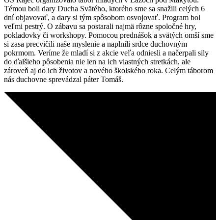
Témou boli dary Ducha Svätého, ktorého sme sa snažili celých 6
dní objavovať, a dary si tým spôsobom osvojovať. Program bol
veľmi pestrý. O zábavu sa postarali najmä rôzne spoločné hry,
pokladovky či workshopy. Pomocou prednášok a svätých omší sme
si zasa precvičili naše myslenie a naplnili srdce duchovným
pokrmom. Veríme že mladí si z akcie veľa odniesli a načerpali sily
do ďalšieho pôsobenia nie len na ich vlastných stretkách, ale
zároveň aj do ich životov a nového školského roka. Celým táborom
nás duchovne sprevádzal páter Tomáš.