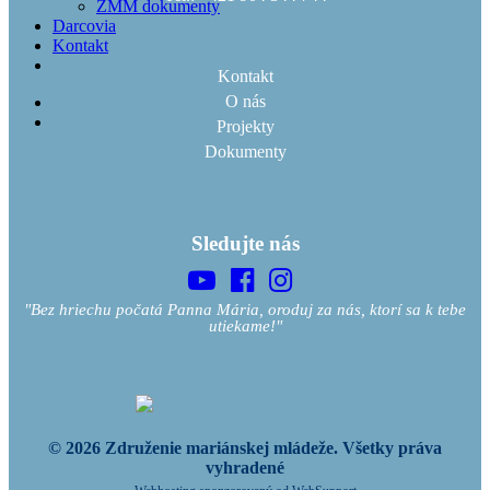
ZMM dokumenty
Darcovia
Kontakt
Kontakt
O nás
Projekty
Dokumenty
Sledujte nás
"Bez hriechu počatá Panna Mária, oroduj za nás, ktorí sa k tebe
utiekame!"
© 2026 Združenie mariánskej mládeže. Všetky práva
vyhradené