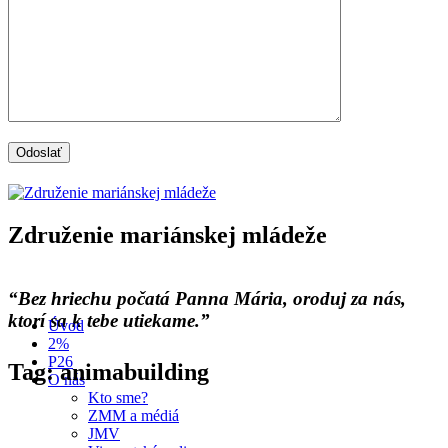
Združenie mariánskej mládeže
“Bez hriechu počatá Panna Mária, oroduj za nás,
ktorí sa k tebe utiekame.”
Úvod
2%
P26
Tag: animabuilding
O nás
Kto sme?
ZMM a médiá
JMV