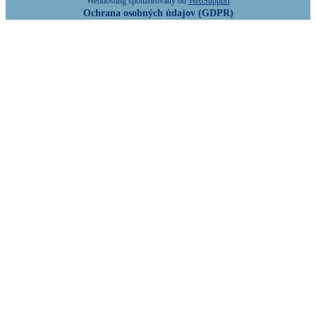
Webhosting sponzorovaný od
WebSupport
Ochrana osobných údajov (GDPR)