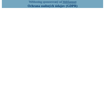
Webhosting sponzorovaný od
WebSupport
Ochrana osobných údajov (GDPR)