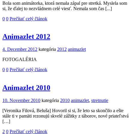
Bola som animátorka, ktorá nemala zápal pre stretká. Myslela som
si, že ďalej to nezvládnem celé viesť. Nemala som čas [...]
0
0
Prečítať celý článok
Animazlet 2012
4. December 2012
kategória
2012
animazlet
FOTOGALÉRIA
0
0
Prečítať celý článok
Animazlet 2010
10. November 2010
kategória
2010
animazlet
,
stretnutie
[Veronika Filová, Beluša] Hovoril si si, že leto sa skončilo a ešte
stále ti v pamäti rezonujú skvelé zážitky z táborov, nové priateľstvá
[…]
2
0
Prečítať celý článok