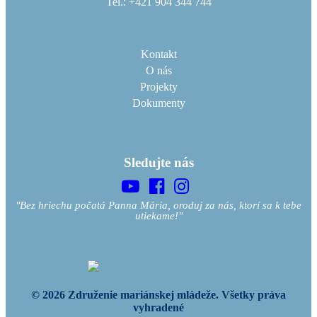
Tel.: +421 904 344 744
Kontakt
O nás
Projekty
Dokumenty
Sledujte nás
"Bez hriechu počatá Panna Mária, oroduj za nás, ktorí sa k tebe
utiekame!"
© 2026 Združenie mariánskej mládeže. Všetky práva
vyhradené