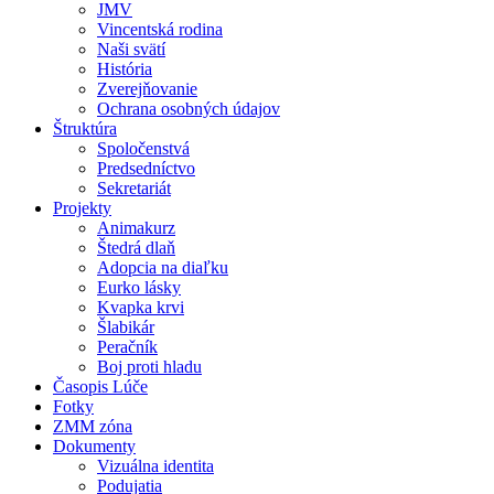
JMV
Vincentská rodina
Naši svätí
História
Zverejňovanie
Ochrana osobných údajov
Štruktúra
Spoločenstvá
Predsedníctvo
Sekretariát
Projekty
Animakurz
Štedrá dlaň
Adopcia na diaľku
Eurko lásky
Kvapka krvi
Šlabikár
Peračník
Boj proti hladu
Časopis Lúče
Fotky
ZMM zóna
Dokumenty
Vizuálna identita
Podujatia