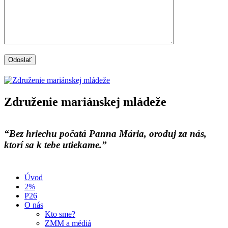
Združenie mariánskej mládeže
“Bez hriechu počatá Panna Mária, oroduj za nás,
ktorí sa k tebe utiekame.”
Úvod
2%
P26
O nás
Kto sme?
ZMM a médiá