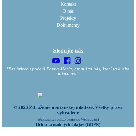
Kontakt
O nás
Projekty
Dokumenty
Sledujte nás
"Bez hriechu počatá Panna Mária, oroduj za nás, ktorí sa k tebe
utiekame!"
© 2026 Združenie mariánskej mládeže. Všetky práva
vyhradené
Webhosting sponzorovaný od
WebSupport
Ochrana osobných údajov (GDPR)