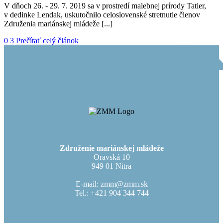
V dňoch 26. - 29. 7. 2019 sa v prostredí malebnej prírody Tatier,
v dedinke Lendak, uskutočnilo celoslovenské stretnutie členov
Združenia mariánskej mládeže [...]
0
3
Prečítať celý článok
Združenie mariánskej mládeže
Oravská 10
949 01 Nitra
E-mail: zmm@zmm.sk
Tel.: +421 904 344 744