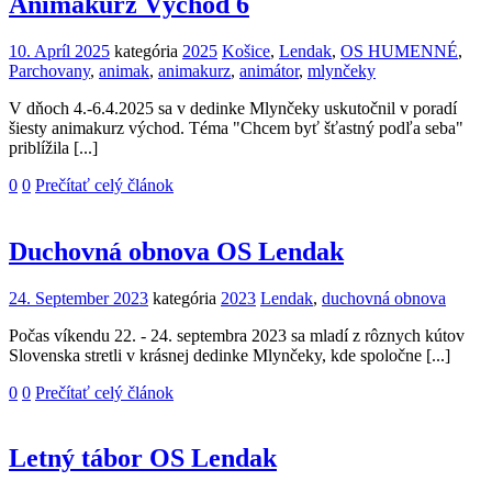
Animakurz Východ 6
10. Apríl 2025
kategória
2025
Košice
,
Lendak
,
OS HUMENNÉ
,
Parchovany
,
animak
,
animakurz
,
animátor
,
mlynčeky
V dňoch 4.-6.4.2025 sa v dedinke Mlynčeky uskutočnil v poradí
šiesty animakurz východ. Téma "Chcem byť šťastný podľa seba"
priblížila [...]
0
0
Prečítať celý článok
Duchovná obnova OS Lendak
24. September 2023
kategória
2023
Lendak
,
duchovná obnova
Počas víkendu 22. - 24. septembra 2023 sa mladí z rôznych kútov
Slovenska stretli v krásnej dedinke Mlynčeky, kde spoločne [...]
0
0
Prečítať celý článok
Letný tábor OS Lendak