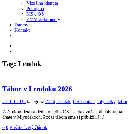
Vizuálna identita
Podujatia
MS a OS
ZMM dokumenty
Darcovia
Kontakt
Tag: Lendak
Tábor v Lendaku 2026
27. Júl 2026
kategória
2026
Lendak
,
OS Lendak
,
mlynčeky
,
tábor
Začiatkom leta sa deti a mladí z OS Lendak zúčastnili tábora na
chate v Mlynčekoch. Počas tábora sme si priblížili [...]
0
0
Prečítať celý článok