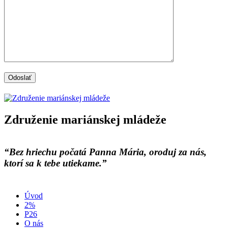
Združenie mariánskej mládeže
“Bez hriechu počatá Panna Mária, oroduj za nás,
ktorí sa k tebe utiekame.”
Úvod
2%
P26
O nás