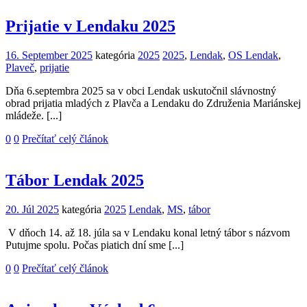
Prijatie v Lendaku 2025
16. September 2025
kategória
2025
2025
,
Lendak
,
OS Lendak
,
Plaveč
,
prijatie
Dňa 6.septembra 2025 sa v obci Lendak uskutočnil slávnostný
obrad prijatia mladých z Plavča a Lendaku do Združenia Mariánskej
mládeže. [...]
0
0
Prečítať celý článok
Tábor Lendak 2025
20. Júl 2025
kategória
2025
Lendak
,
MS
,
tábor
V dňoch 14. až 18. júla sa v Lendaku konal letný tábor s názvom
Putujme spolu. Počas piatich dní sme [...]
0
0
Prečítať celý článok