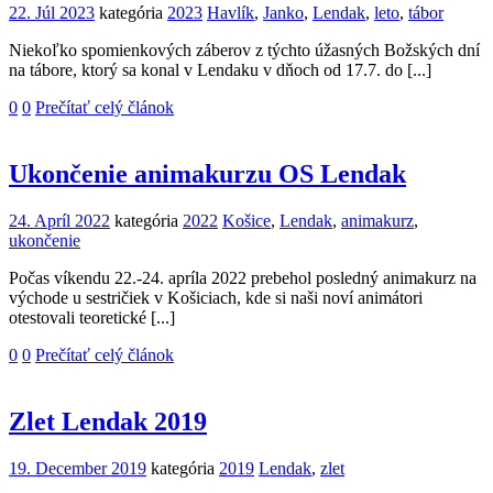
22. Júl 2023
kategória
2023
Havlík
,
Janko
,
Lendak
,
leto
,
tábor
Niekoľko spomienkových záberov z týchto úžasných Božských dní
na tábore, ktorý sa konal v Lendaku v dňoch od 17.7. do [...]
0
0
Prečítať celý článok
Ukončenie animakurzu OS Lendak
24. Apríl 2022
kategória
2022
Košice
,
Lendak
,
animakurz
,
ukončenie
Počas víkendu 22.-24. apríla 2022 prebehol posledný animakurz na
východe u sestričiek v Košiciach, kde si naši noví animátori
otestovali teoretické [...]
0
0
Prečítať celý článok
Zlet Lendak 2019
19. December 2019
kategória
2019
Lendak
,
zlet