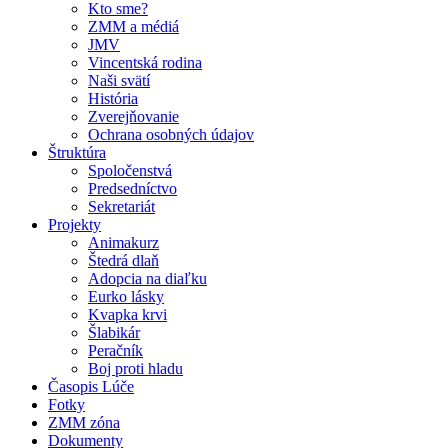
Kto sme?
ZMM a médiá
JMV
Vincentská rodina
Naši svätí
História
Zverejňovanie
Ochrana osobných údajov
Štruktúra
Spoločenstvá
Predsedníctvo
Sekretariát
Projekty
Animakurz
Štedrá dlaň
Adopcia na diaľku
Eurko lásky
Kvapka krvi
Šlabikár
Peračník
Boj proti hladu
Časopis Lúče
Fotky
ZMM zóna
Dokumenty