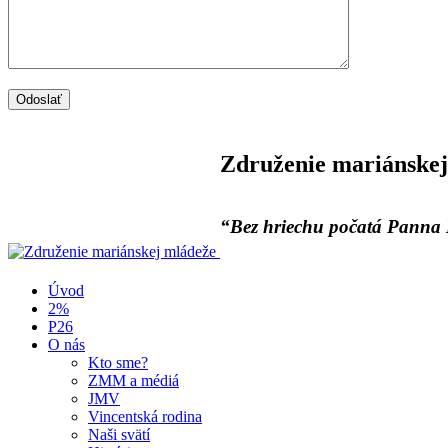
Združenie mariánskej
“Bez hriechu počatá Panna M
Úvod
2%
P26
O nás
Kto sme?
ZMM a médiá
JMV
Vincentská rodina
Naši svätí