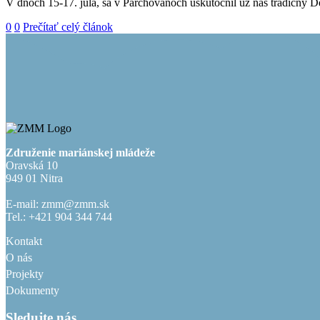
V dňoch 15-17. júla, sa v Parchovanoch uskutočnil už náš tradičný D
0
0
Prečítať celý článok
Združenie mariánskej mládeže
Oravská 10
949 01 Nitra
E-mail: zmm@zmm.sk
Tel.: +421 904 344 744
Kontakt
O nás
Projekty
Dokumenty
Sledujte nás