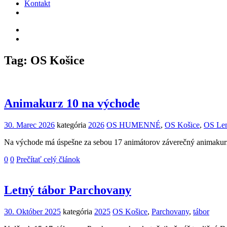
Kontakt
Tag: OS Košice
Animakurz 10 na východe
30. Marec 2026
kategória
2026
OS HUMENNÉ
,
OS Košice
,
OS Le
Na východe má úspešne za sebou 17 animátorov záverečný animakurz, 
0
0
Prečítať celý článok
Letný tábor Parchovany
30. Október 2025
kategória
2025
OS Košice
,
Parchovany
,
tábor