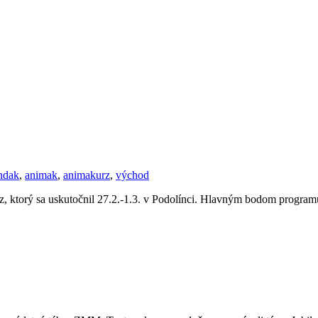
ndak
,
animak
,
animakurz
,
východ
ktorý sa uskutočnil 27.2.-1.3. v Podolínci. Hlavným bodom programu 