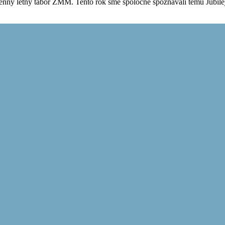
enný letný tábor ZMM. Tento rok sme spoločne spoznávali tému Jubilej