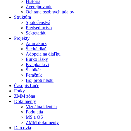
História
Zverejňovanie
Ochrana osobných údajov
Štruktúra
Spoločenstvá
Predsedníctvo
Sekretariát
Projekty
Animakurz
Štedrá dlaň
Adopcia na diaľku
Eurko lásky
Kvapka krvi
Šlabikár
Peračník
Boj proti hladu
Časopis Lúče
Fotky
ZMM zóna
Dokumenty
Vizuálna identita
Podujatia
MS a OS
ZMM dokumenty
Darcovia