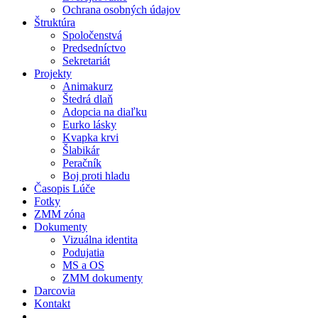
Ochrana osobných údajov
Štruktúra
Spoločenstvá
Predsedníctvo
Sekretariát
Projekty
Animakurz
Štedrá dlaň
Adopcia na diaľku
Eurko lásky
Kvapka krvi
Šlabikár
Peračník
Boj proti hladu
Časopis Lúče
Fotky
ZMM zóna
Dokumenty
Vizuálna identita
Podujatia
MS a OS
ZMM dokumenty
Darcovia
Kontakt