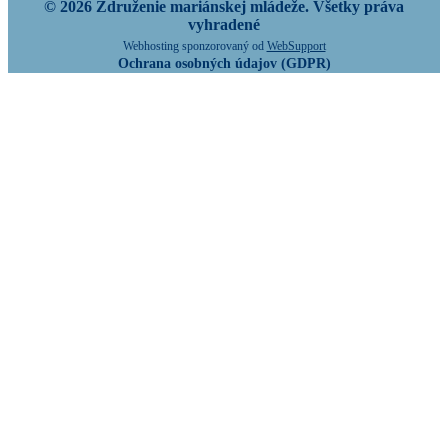
© 2026 Združenie mariánskej mládeže. Všetky práva
vyhradené
Webhosting sponzorovaný od
WebSupport
Ochrana osobných údajov (GDPR)