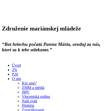
Združenie mariánskej mládeže
“Bez hriechu počatá Panna Mária, oroduj za nás,
ktorí sa k tebe utiekame.”
Úvod
2%
P26
O nás
Kto sme?
ZMM a médiá
JMV
Vincentská rodina
Naši svätí
História
Zverejňovanie