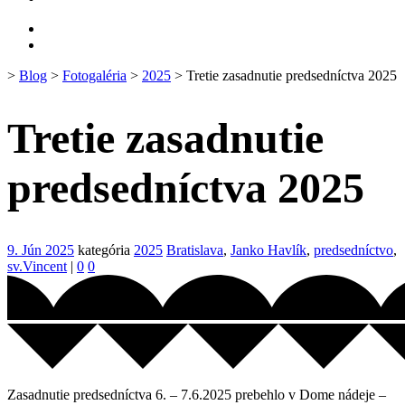
>
Blog
>
Fotogaléria
>
2025
> Tretie zasadnutie predsedníctva 2025
Tretie zasadnutie
predsedníctva 2025
9. Jún 2025
kategória
2025
Bratislava
,
Janko Havlík
,
predsedníctvo
,
sv.Vincent
|
0
0
Zasadnutie predsedníctva 6. – 7.6.2025 prebehlo v Dome nádeje –